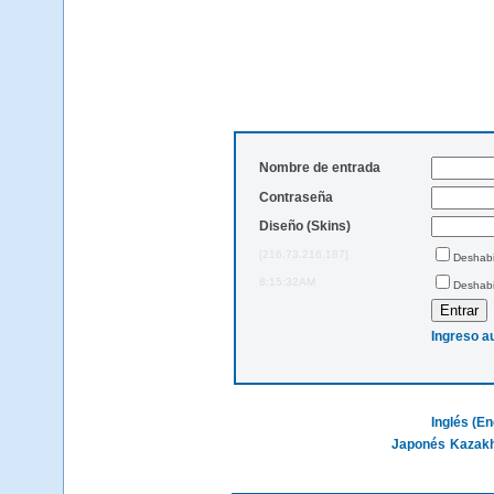
Nombre de entrada
Contraseña
Diseño (Skins)
[216.73.216.187]
Deshabil
8:15:32AM
Deshabi
Ingreso a
Inglés (En
Japonés
Kazak