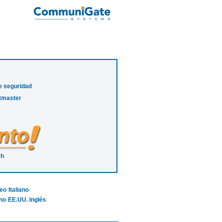
e seguridad
stmaster
sh
eo
Italiano
no
EE.UU. Inglés